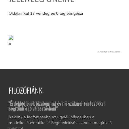
Oldalainkat 17 vendég és 0 tag böngészi
X
storage vancouver
FILOZÓFIÁNK
"
Érdeklődjenek bizalommal és
mi szakmai tanácsokkal
segítünk a jó választásban
!"
Nekünk a legfontosabb az ügyfél. Mindenben a
rendelkezésére állunk! Segítünk kiválasztani a megfelelő
sírkövet.