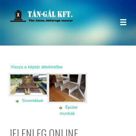
Vissza a képtár áttekintőbe
Síremlékek
Épület
munkák
JELENLEG ONLINE